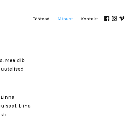
Töötoad
Minust
Kontakt
as. Meeldib
suutelised
a Linna
ulsaal, Liina
sti