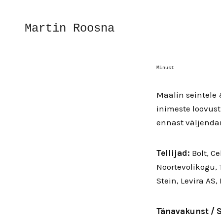
Martin Roosna
Minust
Maalin seintele 
inimeste loovust
ennast väljenda
Tellijad:
Bolt, C
Noortevolikogu, 
Stein, Levira AS,
Tänavakunst / S