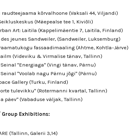
di raudteejaama kõrvalhoone (Vaksali 44, Viljandi)
 Seikluskeskus (Mäepealse tee 1, Kiviõli)
rban Art: Laitila (Kappelimäentie 7, Laitila, Finland)
 des jeunes Sandweiler, (Sandweiler, Luksemburg)
 raamatukogu fassaadimaaling (Ahtme, Kohtla-Järve)
ailm (Videviku & Virmalise tänav, Tallinn)
Seinal "Energiaga" (Vingi tänav, Pärnu)
Seinal "Voolab nagu Pärnu jõgi" (Pärnu)
pace Gallery (Turku, Finland)
orte tulevikku" (Rotermanni kvartal, Tallinn)
na päev" (Vabaduse väljak, Tallinn)
 Group Exhibitions:
RE (Tallinn, Galerii 3,14)