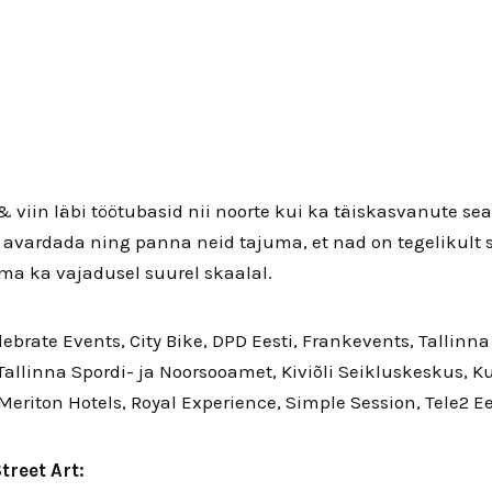
& viin läbi töötubasid nii noorte kui ka täiskasvanute se
 avardada ning panna neid tajuma, et nad on tegelikult 
ma ka vajadusel suurel skaalal.
elebrate Events, City Bike, DPD Eesti, Frankevents, Tallinn
Tallinna Spordi- ja Noorsooamet, Kiviõli Seikluskeskus, Ku
 Meriton Hotels, Royal Experience, Simple Session, Tele2 Ee
treet Art: