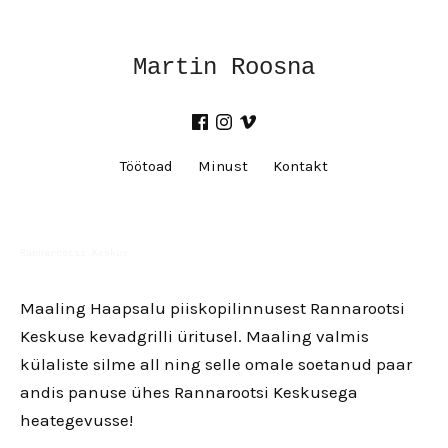
Martin Roosna
Töötoad
Minust
Kontakt
Rannarootsi Keskus
Maaling Haapsalu piiskopilinnusest Rannarootsi
Keskuse kevadgrilli üritusel. Maaling valmis
külaliste silme all ning selle omale soetanud paar
andis panuse ühes Rannarootsi Keskusega
heategevusse!